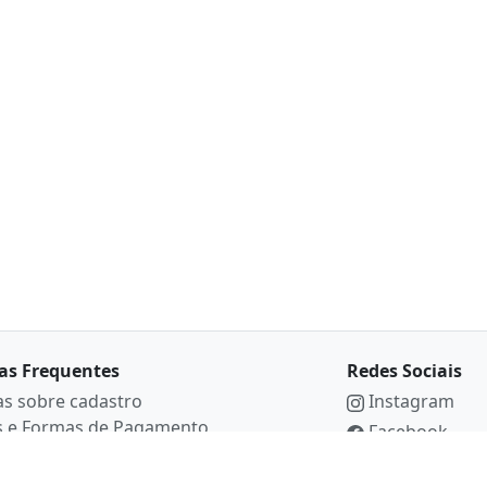
as Frequentes
Redes Sociais
as sobre cadastro
Instagram
s e Formas de Pagamento
Facebook
anhamento, alteração e entrega dos
Youtube
os